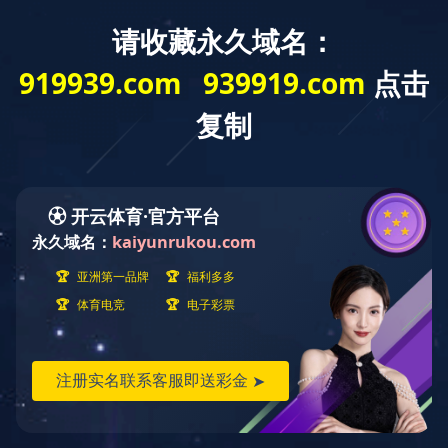
请输入验证码下载附件
乐鱼在线注册_乐鱼（中国）
|
九游（JIUYOU.COM）娱乐第
一门户
|
世俱杯官网入口_世俱杯（中国）
|
开云电子球赛中国
有限公司
|
乐鱼直播官网_乐鱼(中国)
|
开云手机端入口_开云
（中国）
|
开云官方注册
|
MILAN.COM
|
开云手机在线
|